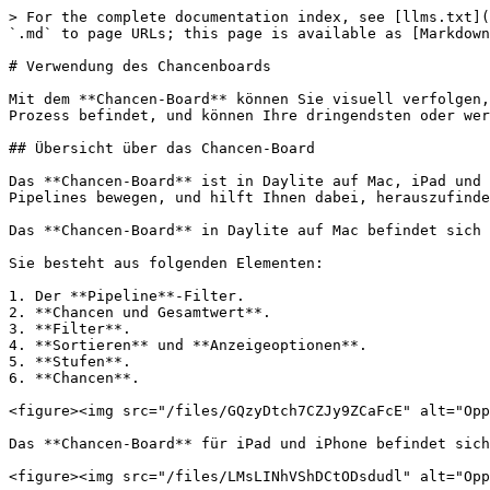
> For the complete documentation index, see [llms.txt](https://docs.daylite.app/help/llms.txt). Markdown versions of documentation pages are available by appending `.md` to page URLs; this page is available as [Markdown](https://docs.daylite.app/help/learn/german/mehr-deals-abschliessen/opportunities-board.md).

# Verwendung des Chancenboards

Mit dem **Chancen-Board** können Sie visuell verfolgen, wie viele Verkaufschancen sich in Ihrer Vertriebs-Pipeline befinden, sehen, wo sich jede Ihrer Chancen im Prozess befindet, und können Ihre dringendsten oder wertvollsten Chancen einfach priorisieren.

## Übersicht über das Chancen-Board

Das **Chancen-Board** ist in Daylite auf Mac, iPad und iPhone verfügbar. Es bietet einen Überblick darüber, wie sich Ihre offenen Verkaufschancen durch die einzelnen Pipelines bewegen, und hilft Ihnen dabei, herauszufinden, auf welche Sie sich konzentrieren sollten.

Das **Chancen-Board** in Daylite auf Mac befindet sich in der Seitenleiste unter Ziele.

Sie besteht aus folgenden Elementen:

1. Der **Pipeline**-Filter.
2. **Chancen und Gesamtwert**.
3. **Filter**.
4. **Sortieren** und **Anzeigeoptionen**.
5. **Stufen**.
6. **Chancen**.

<figure><img src="/files/GQzyDtch7CZJy9ZCaFcE" alt="Opportunities Board Overview on Mac"><figcaption></figcaption></figure>

Das **Chancen-Board** für iPad und iPhone befindet sich unter der Registerkarte Objectives (Ziele) und enthält die gleichen Komponenten wie oben.

<figure><img src="/files/LMsLINhVShDCtODsdudl" alt="Opportunities Board Overview on iPad"><figcaption></figcaption></figure>

<figure><img src="/files/IUNZyoNeKYlUBtUPr6gz" alt="Opportunities Board Overview on iPhone"><figcaption></figcaption></figure>

## Wie das Chancen-Board helfen kann

Mit der **Chancen-Pipeline** können Sie auf einen Blick erkennen, wo in Ihrem aktuellen Pipeline-Prozess Lücken bestehen könnten. Diese Ansicht kann Ihnen dabei helfen, Problembereiche zu identifizieren, z. B. Geschäfte, die in einem bestimmten Stadium feststecken, so dass Sie sich darauf konzentrieren können, sie voranzubringen.

1. Im folgenden Beispiel gibt es nur eine Verkaufschance unter **Anfrage**, was bedeutet, dass Sie sich auf diesen Bereich konzentrieren sollten, um die Anzahl der Chancen in dieser Pipeline zu erhöhen.

   <figure><img src="/files/fkXUE4AI3cL6vaUpzsmS" alt="Opportunities Board showing Inquiry Stage"><figcaption></figcaption></figure>
2. Diese Pipeline ist besser gewichtet, mit mehr Verkaufschancen in der Phase **Anfrage** und weniger Chancen in den anderen Phasen.

   <figure><img src="/files/1U8rM6kyh7gbuPdkTNw8" alt="Opportunities Board howing Inquiry Stage"><figcaption></figcaption></figure>

## Wie Pipelines funktionieren

### Ansicht einer Pipeline

Im **Chancen-Board** kann jeweils nur eine Pipeline angezeigt werden, da die Phasen für jede Pipeline unterschiedlich sind.

Wählen Sie die Pipeline, die Sie anzeigen möchten, indem Sie auf den Filter **Pipeline** klicken.

<figure><img src="/files/EFLdidqJQxtjEywb7uUd" alt="Opportunities Board showing Pipeline filter"><figcaption></figcaption></figure>

### Einrichten von Pipelines in den Daylite-Voreinstellungen

Das **Chancen-Board** ist direkt mit den Pipelines verbunden, die Sie in den Daylite-Voreinstellungen erstellen.

{% hint style="info" %}
Pipelines können nur in Daylite für Mac erstellt und bearbeitet werden.
