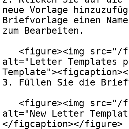
neue Vorlage hinzuzufüg
Briefvorlage einen Name
zum Bearbeiten.

   <figure><img src="/files/MU8PzR5NhBAVg3H7r4UQ" 
alt="Letter Templates p
Template"><figcaption><
3. Füllen Sie die Brief
   <figure><img src="/files/z6wDzS3t6Dkb8bKJNste" 
alt="New Letter Templat
</figcaption></figure>
